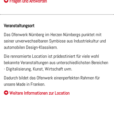
Fragen und Antworten
Veranstaltungsort
D
as Ofenwerk Nürnberg im Herzen Nürnbergs punktet mit
seiner unverwechselbaren Symb
iose
aus
Industriekultur
und
automobilen
Design-Klassikern.
Die
rennomierte
Locati
on
ist
prädestiniert
für
viele
wohl
bekannte
Veranstaltungen
aus
unterschiedlichsten
Bereichen
- Digitalisierung, Kunst, Wirtschaft uvm.
Dadurch bildet das Ofenwerk
einen
perfekten Rahmen für
unsere Made in Franken.
Weitere Informationen zur Location